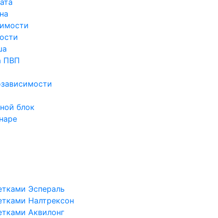
ата
на
симости
ости
ша
а ПВП
озависимости
ной блок
наре
етками Эспераль
етками Налтрексон
етками Аквилонг