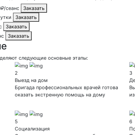
0₽/сеанс
Заказать
сутки
Заказать
с
Заказать
нс
Заказать
ие
ыделяют следующие основные этапы:
2
3
Выезд на дом
Д
Бригада профессиональных врачей готова
Вы
оказать экстренную помощь на дому
из
5
6
Социализация
П