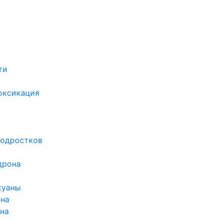
ти
х
оксикация
подростков
дрона
хуаны
ина
ина