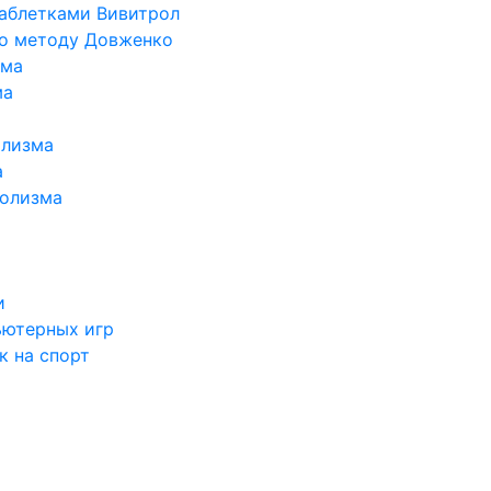
таблетками Вивитрол
по методу Довженко
ома
ма
олизма
а
голизма
и
ьютерных игр
к на спорт